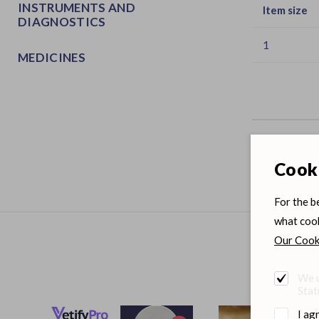
INSTRUMENTS AND
Item size
DIAGNOSTICS
1
MEDICINES
Cooki
For the b
what cook
Our Cooki
We u
Stat
I ag