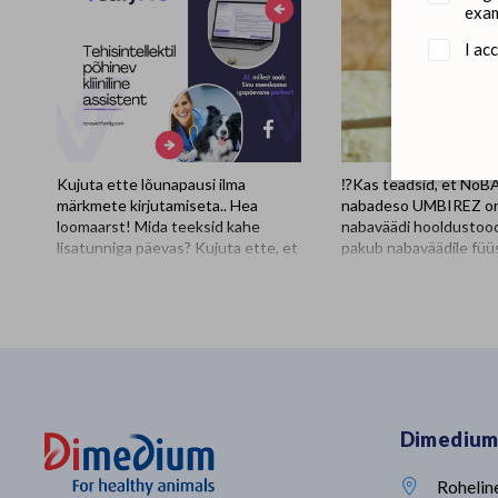
exam
I ac
Kujuta ette lõunapausi ilma
⁉️Kas teadsid, et No
märkmete kirjutamiseta.. Hea
nabadeso UMBIREZ o
loomaarst! Mida teeksid kahe
nabaväädi hooldustood
lisatunniga päevas? Kujuta ette, et
pakub nabaväädile füüs
lõpetad päeva viimase
kaitsekihti koos tõhu
konsultatsiooni ja tööpäev ONGI
ja kiire kuivatamiseg
läbi. Ka utoopilisena näiv
sisaldab looduslikust v
lõunapaus, mis ei möödu klaviatuuri
tsingi- ja rauasoolade
taga, on nüüd võimalik! 𝐕𝐞𝐭𝐢𝐟𝐲𝐏𝐫𝐨
patenditud segu. See 
on tehisintellektil põhinev kliiniline
nabaväädi vaid kahe tu
assistent, mis on loodud
suurimas läbi viidud n
spetsiaalselt loomakliinikute jaoks.
uuringus oli talledel, ke
Dimedium
Assistent: ✔️ dokumenteerib
nabadesoks kasutati 
automaatselt konsultatsiooni ✔️
märkimisväärseid eelis
soovitab diferentsiaaldiagnoose ja
talledega, kelle naba de
Rohelin
