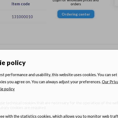
Item code
orders
Ordering center
131000010
e policy
est performance and usability, this website uses cookies. You can set
ies you agree on. You can always adjust your preferences.
Our Priv
e policy
Dimedium on Social media
se technical cookies that are necessary for the operation of the we
utory cookies are required.
ree with the statistics cookies, which allows you to monitor web traff