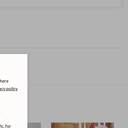
 here
acy policy
b.
ic, for