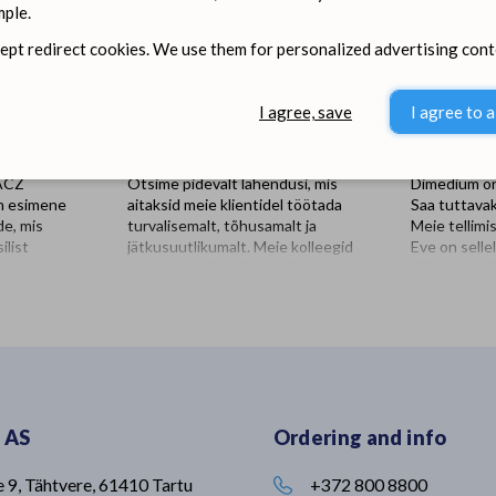
ple.
cept redirect cookies. We use them for personalized advertising cont
I agree, save
I agree to a
BACZ
Otsime pidevalt lahendusi, mis
Dimedium on
n esimene
aitaksid meie klientidel töötada
Saa tuttava
e, mis
turvalisemalt, tõhusamalt ja
Meie tellimi
ilist
jätkusuutlikumalt. Meie kolleegid
Eve on selle
sa puhastuse
külastasid hiljuti üht olulist
rõõmu-saadi
a? UMBIREZ
partnerit - Kersia Polskat. Visiidi
uskumatult p
aigust ning
üheks eesmärgiks oli Dimediumi
proaktiivne 
st koosnevat
tootevaliku laiendamine, sealjuures
lõputult idei
kuivatab
fookuseks innovaatilised
lõputult aeg
nniga. Seni
lahendused veterinaarias ja
nii paljude 
abadeso
loomakasvatuses🐮 Sellised
tegeleda sa
lle
partnerlussuhted võimaldavad meil
nipsust iseg
 AS
Ordering and info
UMBIREZ’i,
tagada, et meie klientideni jõuavad
rõõmsaks-r
eid võrreldes
kaasaegsed, usaldusväärsed ja
Vabal ajal m
sinfitseeriti
kõrgeimatele ohutusstandarditele
toimetada, v
e 9, Tähtvere, 61410 Tartu
+372 800 8800
