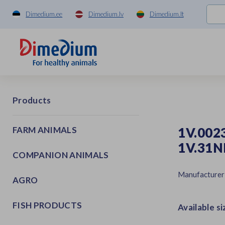
Dimedium.ee
Dimedium.lv
Dimedium.lt
Products
FARM ANIMALS
1V.0023
1V.31N
COMPANION ANIMALS
Manufacturer
AGRO
FISH PRODUCTS
Available si