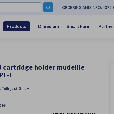
ORDERING AND INFO:
+372 

Dimedium
Smart Farm
Partner
Products
 cartridge holder mudelile
PL-F
:
Telinject GmbH
zes
Login for wholesale prices and