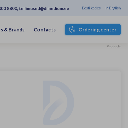
800 8800
,
tellimused@dimedium.ee
Eesti keeles
In English
s & Brands
Contacts
Ordering center
Products