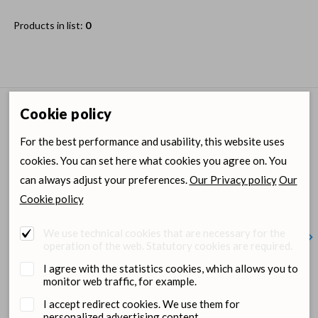
Products in list:
0
Cookie policy
Dimedium on Social media
For the best performance and usability, this website uses
cookies. You can set here what cookies you agree on. You
can always adjust your preferences.
Our Privacy policy
Our
Cookie policy
We use technical cookies that are necessary for the
operation of the web. Statutory cookies are required.
Kujuta ette lõunapausi ilma
⁉️Kas teadsid, et NoBACZ
Otsime
I agree with the statistics cookies, which allows you to
märkmete kirjutamiseta.. Hea
nabadeso UMBIREZ on esimene
aitaks
monitor web traffic, for example.
loomaarst! Mida teeksid kahe
nabaväädi hooldustoode, mis
turval
lisatunniga päevas? Kujuta ette,
pakub nabaväädile füüsilist
jätkus
I accept redirect cookies. We use them for
et lõpetad päeva viimase
kaitsekihti koos tõhusa
kollee
personalized advertising content.