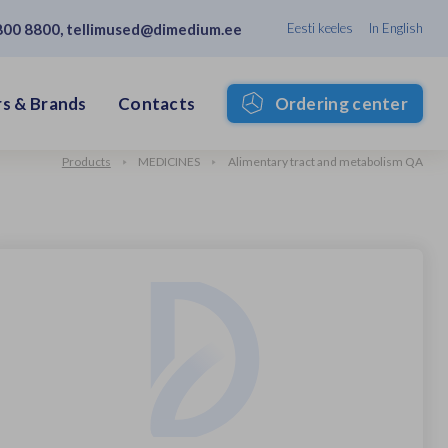
800 8800
,
tellimused@dimedium.ee
Eesti keeles
In English
s & Brands
Contacts
Ordering center
Products
MEDICINES
Alimentary tract and metabolism QA