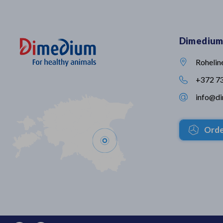
taga, on nüüd võimalik! 𝐕𝐞𝐭𝐢𝐟𝐲𝐏𝐫𝐨
patenditud segu. See 
on tehisintellektil põhinev kliiniline
nabaväädi vaid kahe tu
assistent, mis on loodud
suurimas läbi viidud n
spetsiaalselt loomakliinikute jaoks.
uuringus oli talledel, ke
Dimedium
Assistent: ✔️ dokumenteerib
nabadesoks kasutati 
automaatselt konsultatsiooni ✔️
märkimisväärseid eelis
soovitab diferentsiaaldiagnoose ja
talledega, kelle naba de
Rohelin

diagnostilisi suundi ✔️ koostab
joodiga. Vaata videost
kokkuvõtted ja haigusloo ‼️See ei
tulemusi👇🏻
+372 7

ole üldotstarbeline tehisintellekti
info@d
tööriist. See on loomaarstidele

loodud lahendus, mis tugineb
veterinaarmeditsiinilisele
kirjandusele. 👉🏻 Proovi VetifyPro'd
Orde
14 päeva tasuta ja veendu ise,
millist väärtust see igapäevatöös
loob: https://shorturl.at/KO7Fi