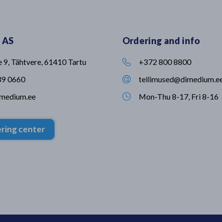
kuivatab
fookuseks innovaatilised
lõputult aeg
nniga. Seni
lahendused veterinaarias ja
nii paljude 
abadeso
loomakasvatuses🐮 Sellised
tegeleda sa
lle
partnerlussuhted võimaldavad meil
nipsust iseg
 AS
Ordering and info
UMBIREZ’i,
tagada, et meie klientideni jõuavad
rõõmsaks-r
eid võrreldes
kaasaegsed, usaldusväärsed ja
Vabal ajal m
sinfitseeriti
kõrgeimatele ohutusstandarditele
toimetada, v
e 9, Tähtvere, 61410 Tartu
+372 800 8800

 uuringu
vastavad lahendused🙂 Kersia
looduses jal
tooted leiad meie kodulehelt.
veeta ning e
39 0660
tellimused@dimedium.e

müügisuunal 
imedium.ee
Mon-Thu 8-17, Fri 8-16
et oled olul

🤍 🎥: Mihke
ring center