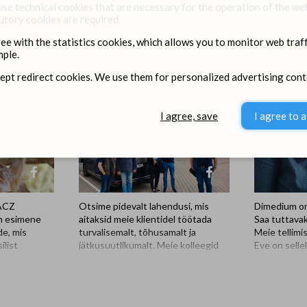
se technical cookies that are necessary for the operation of the we
utory cookies are required.
ree with the statistics cookies, which allows you to monitor web traff
Dimedium on Social media
ple.
cept redirect cookies. We use them for personalized advertising cont
I agree, save
I agree to a
BACZ
Otsime pidevalt lahendusi, mis
Dimedium on
n esimene
aitaksid meie klientidel töötada
Saa tuttava
e, mis
turvalisemalt, tõhusamalt ja
Meie tellimi
ilist
jätkusuutlikumalt. Meie kolleegid
Eve on selle
sa puhastuse
külastasid hiljuti üht olulist
rõõmu-saadi
a? UMBIREZ
partnerit - Kersia Polskat. Visiidi
uskumatult p
aigust ning
üheks eesmärgiks oli Dimediumi
proaktiivne 
st koosnevat
tootevaliku laiendamine, sealjuures
lõputult idei