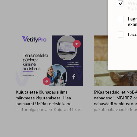
We u
Stat
I ag
exam
I ac
Kujuta ette lõunapausi ilma
⁉️Kas teadsid, et No
märkmete kirjutamiseta.. Hea
nabadeso UMBIREZ o
loomaarst! Mida teeksid kahe
nabaväädi hooldustood
lisatunniga päevas? Kujuta ette, et
pakub nabaväädile füüs
lõpetad päeva viimase
kaitsekihti koos tõhu
konsultatsiooni ja tööpäev ONGI
ja kiire kuivatamiseg
läbi. Ka utoopilisena näiv
sisaldab looduslikust v
lõunapaus, mis ei möödu klaviatuuri
tsingi- ja rauasoolade