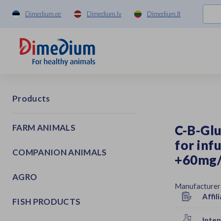
Dimedium.ee
Dimedium.lv
Dimedium.lt
Products
FARM ANIMALS
C-B-Glu
for in
COMPANION ANIMALS
+60mg
AGRO
Manufacturer
Affili
FISH PRODUCTS
Inten