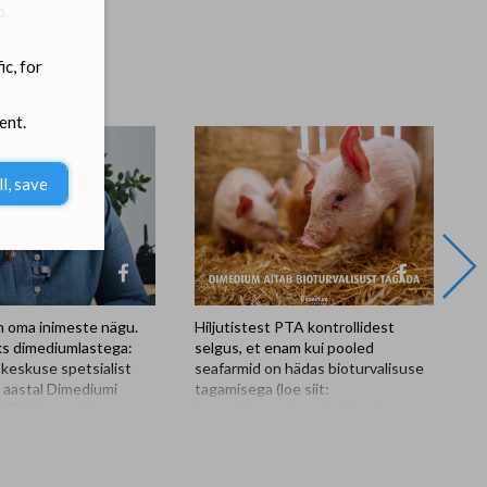
b.
ic, for
ent.
ll, save
 oma inimeste nägu.
Hiljutistest PTA kontrollidest
Di
ks dimediumlastega:
selgus, et enam kui pooled
M
skeskuse spetsialist
seafarmid on hädas bioturvalisuse
on
l aastal Dimediumi
tagamisega (loe siit:
te
k🥰. Eve on üks
https://pta.agri.ee/uudised/pta-
se
ositiivne ja
kontrollid-paljud-seafarmid-
a
töökaaslane. Tal on
peavad-parandama-bioturvalisuse-
he
d ja vahel tundub, et ka
nouete-taitmist). Bioturvalisus on
ka