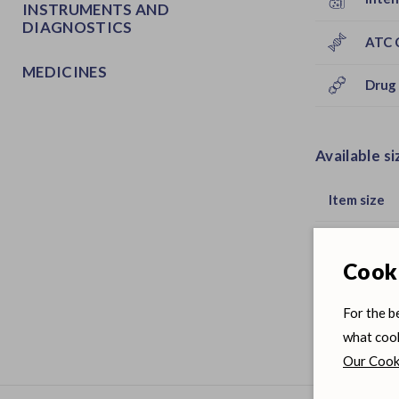
INSTRUMENTS AND
DIAGNOSTICS
ATC 
MEDICINES
Drug 
Available si
Item size
500ml
Cooki
500ml
For the b
what cook
Our Cooki