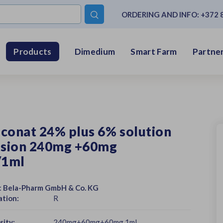
ORDERING AND INFO:
+372 

Dimedium
Smart Farm
Partner
Products
conat 24% plus 6% solution
fusion 240mg +60mg
/1ml
:
Bela-Pharm GmbH & Co. KG
ation:
R
sity:
240mg+60mg+60mg 1ml