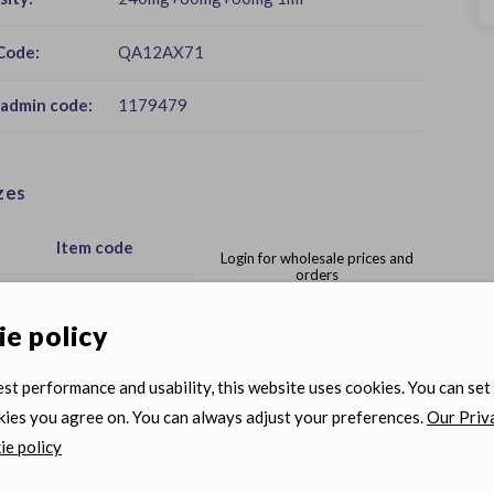
Code:
QA12AX71
admin code:
1179479
zes
Item code
Login for wholesale prices and
orders
1179468
Ordering center
e policy
1179479
est performance and usability, this website uses cookies. You can set
ies you agree on. You can always adjust your preferences.
Our Priv
e policy