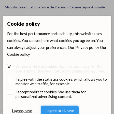
Manufacturer:
Laboratoire de Dermo - Cosmetique Animale
Available sizes
Cookie policy
Item size
Item code
For the best performance and usability, this website uses
cookies. You can set here what cookies you agree on. You
150
12601
can always adjust your preferences.
Our Privacy policy
Our
Cookie policy
Login for wholesale
Ordering
prices and orders
center
We use technical cookies that are necessary for the
operation of the web. Statutory cookies are required.
I agree with the statistics cookies, which allows you to
monitor web traffic, for example.
Files
I accept redirect cookies. We use them for
personalized advertising content.
I agree, save
I agree to all, save