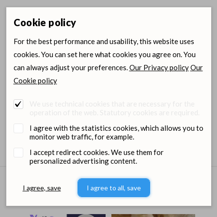
Item size
Item code
Cookie policy
25
SF4276
For the best performance and usability, this website uses
cookies. You can set here what cookies you agree on. You
Login for wholesale
Ordering
can always adjust your preferences.
Our Privacy policy
Our
prices and orders
center
Cookie policy
We use technical cookies that are necessary for the
operation of the web. Statutory cookies are required.
Files
I agree with the statistics cookies, which allows you to
monitor web traffic, for example.
I accept redirect cookies. We use them for
personalized advertising content.
I agree, save
I agree to all, save
Dimedium on Social media