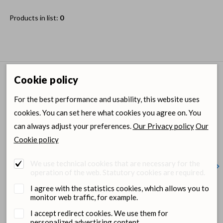
Products in list:
0
Cookie policy
Dimedium on Social media
For the best performance and usability, this website uses
cookies. You can set here what cookies you agree on. You
can always adjust your preferences.
Our Privacy policy
Our
Cookie policy
We use technical cookies that are necessary for the
operation of the web. Statutory cookies are required.
Kujuta ette lõunapausi ilma
⁉️Kas teadsid, et NoBACZ
Otsime
I agree with the statistics cookies, which allows you to
märkmete kirjutamiseta.. Hea
nabadeso UMBIREZ on esimene
aitaks
monitor web traffic, for example.
loomaarst! Mida teeksid kahe
nabaväädi hooldustoode, mis
turval
lisatunniga päevas? Kujuta ette,
pakub nabaväädile füüsilist
jätkus
I accept redirect cookies. We use them for
et lõpetad päeva viimase
kaitsekihti koos tõhusa
kollee
personalized advertising content.