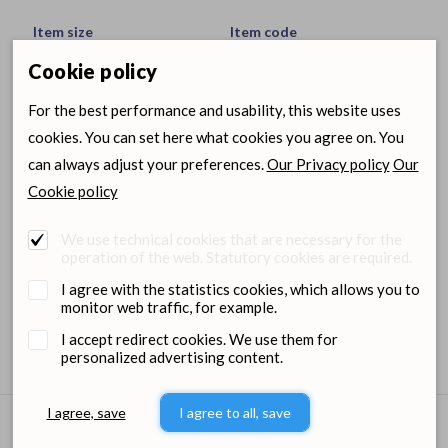
Item size
Item code
Cookie policy
400 g
221052
For the best performance and usability, this website uses
2
221054
cookies. You can set here what cookies you agree on. You
can always adjust your preferences.
Our Privacy policy
Our
Login for wholesale
Ordering
Cookie policy
prices and orders
center
We use technical cookies that are necessary for the
operation of the web. Statutory cookies are required.
Images
Files
I agree with the statistics cookies, which allows you to
monitor web traffic, for example.
I accept redirect cookies. We use them for
personalized advertising content.
I agree, save
I agree to all, save