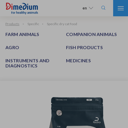

en
Products
Specific
Specific dry cat food
FARM ANIMALS
COMPANION ANIMALS
AGRO
FISH PRODUCTS
INSTRUMENTS AND
MEDICINES
DIAGNOSTICS