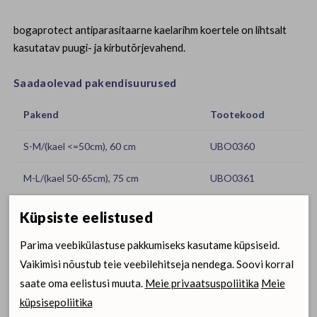
bogaprotect antiparasitaarne kaelarihm koertele on lihtsalt
kasutatav puugi- ja kirbutõrjevahend.
Saadaolevad pakendisuurused
Pakend
Tootekood
S-M/(kael <=50cm), 60 cm
UBO0360
M-L/(kael 50-65cm), 75 cm
UBO0361
Küpsiste eelistused
Hindade nägemiseks
Tellimiskeskus
Uus klient?
Liitu siin
logi sisse
Parima veebikülastuse pakkumiseks kasutame küpsiseid.
Vaikimisi nõustub teie veebilehitseja nendega. Soovi korral
saate oma eelistusi muuta.
Meie privaatsuspoliitika
Meie
Tootetutvustus
küpsisepoliitika