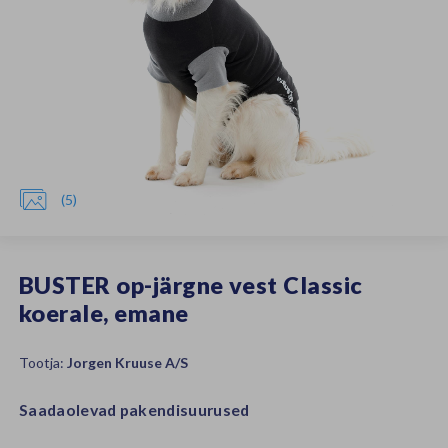

(5)
BUSTER op-järgne vest Classic
koerale, emane
Tootja:
Jorgen Kruuse A/S
Saadaolevad pakendisuurused