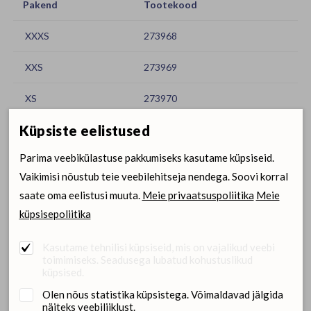
Pakend
Tootekood
XXXS
273968
XXS
273969
XS
273970
Küpsiste eelistused
S
273971
Parima veebikülastuse pakkumiseks kasutame küpsiseid.
M
273972
Vaikimisi nõustub teie veebilehitseja nendega. Soovi korral
L
273973
saate oma eelistusi muuta.
Meie privaatsuspoliitika
Meie
küpsisepoliitika
XL
273974
Kasutame tehnilisi küpsiseid, mis on vajalikud veebi
XXL
273975
toimimiseks. Seadusega lubatud kohustuslikud
küpsised.
XXXL
273976
Olen nõus statistika küpsistega. Võimaldavad jälgida
näiteks veebiliiklust.