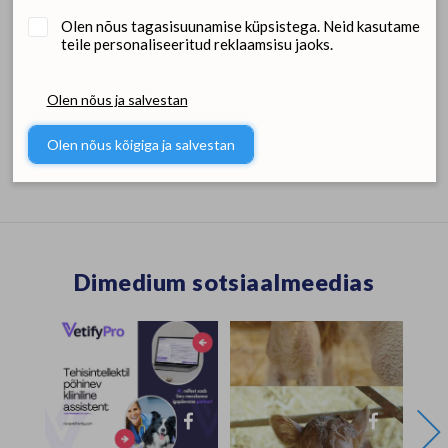
Hindade nägemiseks
Olen nõus tagasisuunamise küpsistega. Neid kasutame
Tellimiskeskus
Uus klient?
Liitu siin
logi sisse
teile personaliseeritud reklaamsisu jaoks.
Olen nõus ja salvestan
Pildid
Failid
Olen nõus kõigiga ja salvestan
Dimedium sotsiaalmeedias