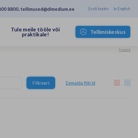
800 8800
,
tellimused@dimedium.ee
Eesti keeles
In English
Tule meile tööle või
Tellimiskeskus
praktikale!
Tooted
Filtreeri
Eemalda filtrid