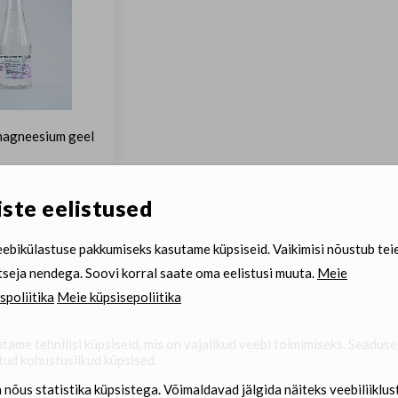
magneesium geel
ste eelistused
ebikülastuse pakkumiseks kasutame küpsiseid. Vaikimisi nõustub tei
tseja nendega. Soovi korral saate oma eelistusi muuta.
Meie
spoliitika
Meie küpsisepoliitika
tame tehnilisi küpsiseid, mis on vajalikud veebi toimimiseks. Seadus
Dimedium sotsiaalmeedias
tud kohustuslikud küpsised.
 nõus statistika küpsistega. Võimaldavad jälgida näiteks veebiliiklust