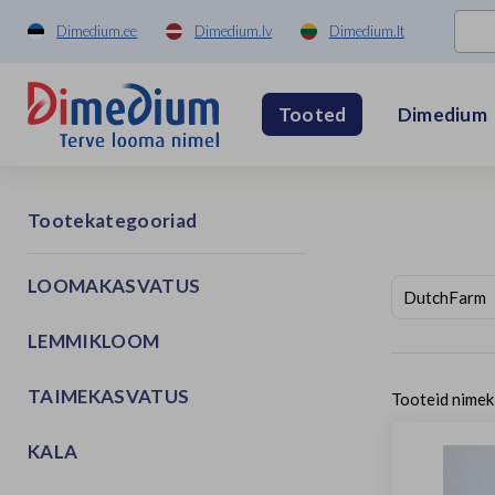
Dimedium.ee
Dimedium.lv
Dimedium.lt
Dimedium
Tooted
Tootekategooriad
LOOMAKASVATUS
LEMMIKLOOM
TAIMEKASVATUS
Tooteid nimek
KALA