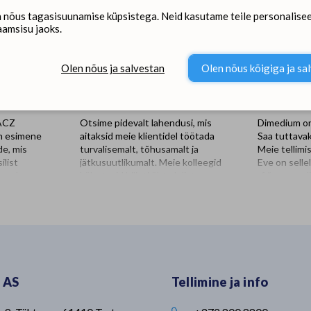
 nõus tagasisuunamise küpsistega. Neid kasutame teile personalisee
aamsisu jaoks.
Olen nõus ja salvestan
Olen nõus kõigiga ja sa
BACZ
Otsime pidevalt lahendusi, mis
Dimedium on
n esimene
aitaksid meie klientidel töötada
Saa tuttava
e, mis
turvalisemalt, tõhusamalt ja
Meie tellimi
ilist
jätkusuutlikumalt. Meie kolleegid
Eve on selle
sa puhastuse
külastasid hiljuti üht olulist
rõõmu-saadi
a? UMBIREZ
partnerit - Kersia Polskat. Visiidi
uskumatult p
aigust ning
üheks eesmärgiks oli Dimediumi
proaktiivne 
st koosnevat
tootevaliku laiendamine, sealjuures
lõputult idei
kuivatab
fookuseks innovaatilised
lõputult aeg
nniga. Seni
lahendused veterinaarias ja
nii paljude 
abadeso
loomakasvatuses🐮 Sellised
tegeleda sa
lle
partnerlussuhted võimaldavad meil
nipsust iseg
 AS
Tellimine ja info
UMBIREZ’i,
tagada, et meie klientideni jõuavad
rõõmsaks-r
eid võrreldes
kaasaegsed, usaldusväärsed ja
Vabal ajal m
sinfitseeriti
kõrgeimatele ohutusstandarditele
toimetada, v