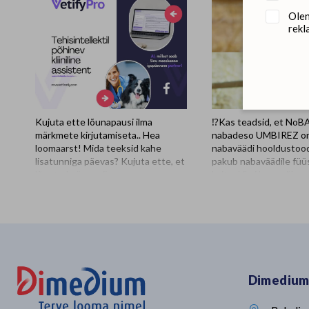
Olen
rekl
Kujuta ette lõunapausi ilma
⁉️Kas teadsid, et No
märkmete kirjutamiseta.. Hea
nabadeso UMBIREZ o
loomaarst! Mida teeksid kahe
nabaväädi hooldustood
lisatunniga päevas? Kujuta ette, et
pakub nabaväädile füüs
lõpetad päeva viimase
kaitsekihti koos tõhu
konsultatsiooni ja tööpäev ONGI
ja kiire kuivatamiseg
läbi. Ka utoopilisena näiv
sisaldab looduslikust v
lõunapaus, mis ei möödu klaviatuuri
tsingi- ja rauasoolade
taga, on nüüd võimalik! 𝐕𝐞𝐭𝐢𝐟𝐲𝐏𝐫𝐨
patenditud segu. See 
on tehisintellektil põhinev kliiniline
nabaväädi vaid kahe tu
assistent, mis on loodud
suurimas läbi viidud n
spetsiaalselt loomakliinikute jaoks.
uuringus oli talledel, ke
Dimedium
Assistent: ✔️ dokumenteerib
nabadesoks kasutati 
automaatselt konsultatsiooni ✔️
märkimisväärseid eelis
soovitab diferentsiaaldiagnoose ja
talledega, kelle naba de