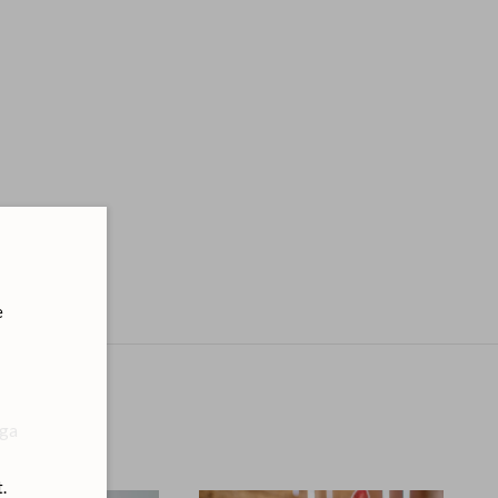
e
ega
.