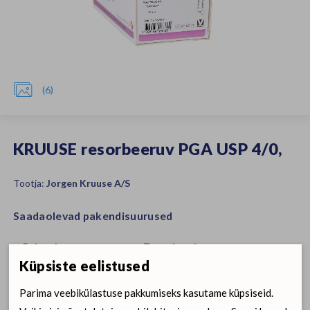

(6)
KRUUSE resorbeeruv PGA USP 4/0,
Tootja:
Jorgen Kruuse A/S
Saadaolevad pakendisuurused
Pakend
Tootekood
Küpsiste eelistused
Hindade nägemiseks
Parima veebikülastuse pakkumiseks kasutame küpsiseid.
Tellimiskeskus
Uus klient?
Liitu siin
logi sisse