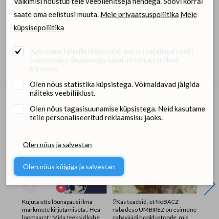
Vaikimisi nõustub teie veebilehitseja nendega. Soovi korral
saate oma eelistusi muuta.
Meie privaatsuspoliitika
Meie
küpsisepoliitika
Pildid
Kasutame tehnilisi küpsiseid, mis on vajalikud veebi
toimimiseks. Seadusega lubatud kohustuslikud
küpsised.
Olen nõus statistika küpsistega. Võimaldavad jälgida
näiteks veebiliiklust.
Olen nõus tagasisuunamise küpsistega. Neid kasutame
Dimedium sotsiaalmeedias
teile personaliseeritud reklaamsisu jaoks.
Olen nõus ja salvestan
Olen nõus kõigiga ja salvestan
Kujuta ette lõunapausi ilma
⁉️Kas teadsid, et NoBACZ
Otsime
märkmete kirjutamiseta.. Hea
nabadeso UMBIREZ on esimene
aitaks
loomaarst! Mida teeksid kahe
nabaväädi hooldustoode, mis
turval