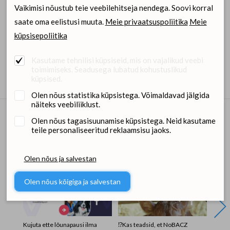
logi sisse
Vaikimisi nõustub teie veebilehitseja nendega. Soovi korral
saate oma eelistusi muuta.
Meie privaatsuspoliitika
Meie
küpsisepoliitika
Pildid
Kasutame tehnilisi küpsiseid, mis on vajalikud veebi
toimimiseks. Seadusega lubatud kohustuslikud
küpsised.
Olen nõus statistika küpsistega. Võimaldavad jälgida
näiteks veebiliiklust.
Olen nõus tagasisuunamise küpsistega. Neid kasutame
Dimedium sotsiaalmeedias
teile personaliseeritud reklaamsisu jaoks.
Olen nõus ja salvestan
Olen nõus kõigiga ja salvestan
Kujuta ette lõunapausi ilma
⁉️Kas teadsid, et NoBACZ
Otsime