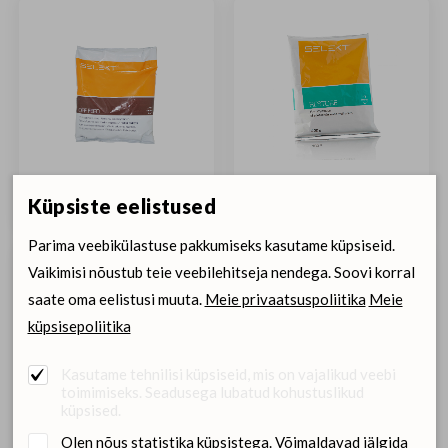
SELEKT Off Feed
SELEKT Restore
Küpsiste eelistused
Parima veebikülastuse pakkumiseks kasutame küpsiseid.
Vaikimisi nõustub teie veebilehitseja nendega. Soovi korral
saate oma eelistusi muuta.
Meie privaatsuspoliitika
Meie
küpsisepoliitika
Kasutame tehnilisi küpsiseid, mis on vajalikud veebi
toimimiseks. Seadusega lubatud kohustuslikud
küpsised.
Olen nõus statistika küpsistega. Võimaldavad jälgida