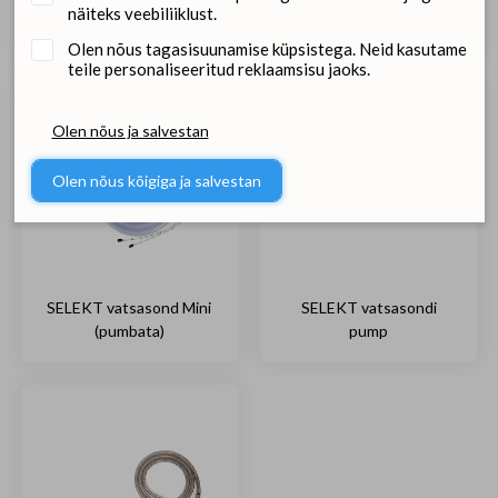
SELEKT vatsasond
SELEKT vatsasond
näiteks veebiliiklust.
(pumbata)
Junior (pumbata)
Olen nõus tagasisuunamise küpsistega. Neid kasutame
teile personaliseeritud reklaamsisu jaoks.
Olen nõus ja salvestan
Olen nõus kõigiga ja salvestan
SELEKT vatsasond Mini
SELEKT vatsasondi
(pumbata)
pump