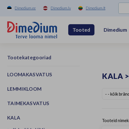
Dimedium.ee
Dimedium.lv
Dimedium.lt
Dimedium
Tooted
Tootekategooriad
LOOMAKASVATUS
KALA
LEMMIKLOOM
TAIMEKASVATUS
KALA
Tooteid nimek