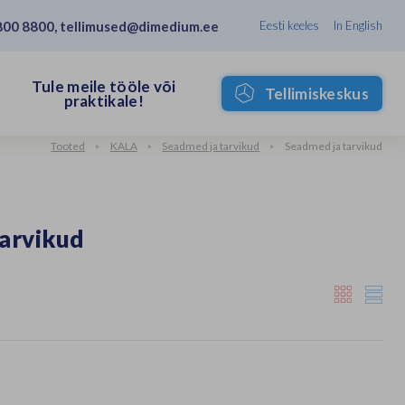
800 8800
,
tellimused@dimedium.ee
Eesti keeles
In English
Tule meile tööle või
Tellimiskeskus
praktikale!
Tooted
KALA
Seadmed ja tarvikud
Seadmed ja tarvikud
tarvikud