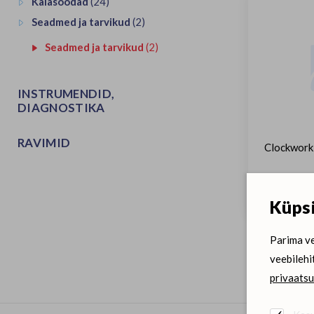
Kalasöödad
(24)
Seadmed ja tarvikud
(2)
Seadmed ja tarvikud
(2)
INSTRUMENDID,
DIAGNOSTIKA
RAVIMID
Clockwork
Küpsi
Parima ve
veebilehi
privaatsu