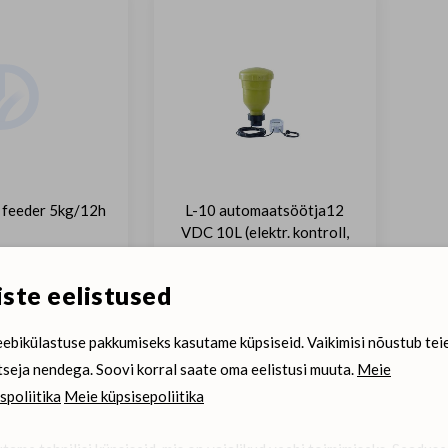
 feeder 5kg/12h
L-10 automaatsöötja12
VDC 10L (elektr. kontroll,
polüetüleen, kaas, 10 m
kaabel)
ste eelistused
ebikülastuse pakkumiseks kasutame küpsiseid. Vaikimisi nõustub tei
tseja nendega. Soovi korral saate oma eelistusi muuta.
Meie
spoliitika
Meie küpsisepoliitika