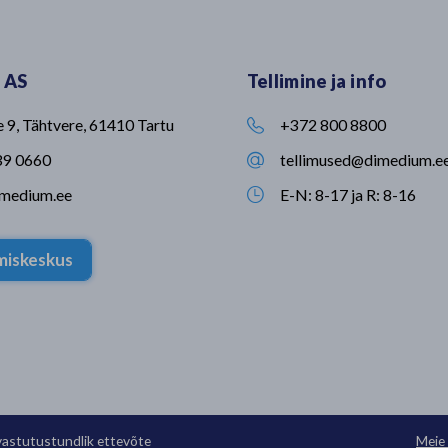
kuivatab
fookuseks innovaatilised
lõputult aeg
nniga. Seni
lahendused veterinaarias ja
nii paljude 
abadeso
loomakasvatuses🐮 Sellised
tegeleda sa
lle
partnerlussuhted võimaldavad meil
nipsust iseg
 AS
Tellimine ja info
UMBIREZ’i,
tagada, et meie klientideni jõuavad
rõõmsaks-r
eid võrreldes
kaasaegsed, usaldusväärsed ja
Vabal ajal m
sinfitseeriti
kõrgeimatele ohutusstandarditele
toimetada, v
e 9, Tähtvere, 61410 Tartu
+372 800 8800

 uuringu
vastavad lahendused🙂 Kersia
looduses jal
tooted leiad meie kodulehelt.
veeta ning e
39 0660
tellimused@dimedium.e

müügisuunal 
imedium.ee
E-N: 8-17 ja R: 8-16
et oled olul

🤍 🎥: Mihke
imiskeskus
astutustundlik ettevõte
Meie 