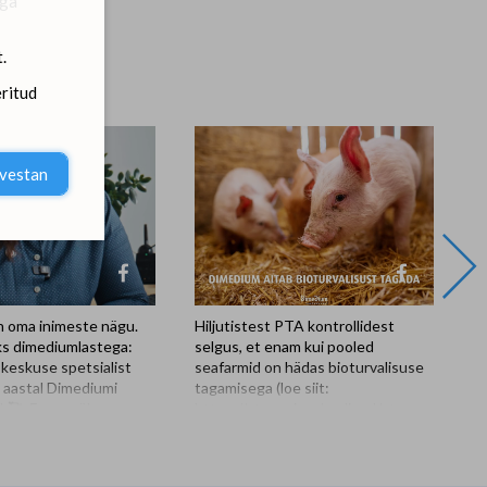
ega
.
ritud
lvestan
 oma inimeste nägu.
Hiljutistest PTA kontrollidest
Di
ks dimediumlastega:
selgus, et enam kui pooled
M
skeskuse spetsialist
seafarmid on hädas bioturvalisuse
on
l aastal Dimediumi
tagamisega (loe siit:
te
k🥰. Eve on üks
https://pta.agri.ee/uudised/pta-
se
ositiivne ja
kontrollid-paljud-seafarmid-
a
töökaaslane. Tal on
peavad-parandama-bioturvalisuse-
he
d ja vahel tundub, et ka
nouete-taitmist). Bioturvalisus on
ka