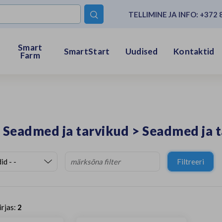
TELLIMINE JA INFO:
+372 

Smart
SmartStart
Uudised
Kontaktid
Farm
>
Seadmed ja tarvikud
>
Seadmed ja 
Filtreeri
irjas:
2