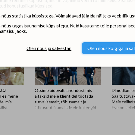
tame tehnilisi küpsiseid, mis on vajalikud veebi toimimiseks. Seadus
tud kohustuslikud küpsised.
 nõus statistika küpsistega. Võimaldavad jälgida näiteks veebiliiklust
Dimedium sotsiaalmeedias
 nõus tagasisuunamise küpsistega. Neid kasutame teile personalisee
aamsisu jaoks.
Olen nõus ja salvestan
Olen nõus kõigiga ja sa
BACZ
Otsime pidevalt lahendusi, mis
Dimedium on
n esimene
aitaksid meie klientidel töötada
Saa tuttava
e, mis
turvalisemalt, tõhusamalt ja
Meie tellimi
ilist
jätkusuutlikumalt. Meie kolleegid
Eve on selle
sa puhastuse
külastasid hiljuti üht olulist
rõõmu-saadi
a? UMBIREZ
partnerit - Kersia Polskat. Visiidi
uskumatult p
aigust ning
üheks eesmärgiks oli Dimediumi
proaktiivne 
st koosnevat
tootevaliku laiendamine, sealjuures
lõputult idei