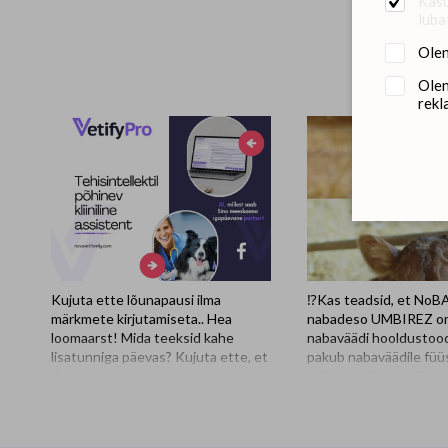
Kasu
luba
Olen
Olen
rekl
Kujuta ette lõunapausi ilma
⁉️Kas teadsid, et No
märkmete kirjutamiseta.. Hea
nabadeso UMBIREZ o
loomaarst! Mida teeksid kahe
nabaväädi hooldustood
lisatunniga päevas? Kujuta ette, et
pakub nabaväädile füüs
lõpetad päeva viimase
kaitsekihti koos tõhu
konsultatsiooni ja tööpäev ONGI
ja kiire kuivatamiseg
läbi. Ka utoopilisena näiv
sisaldab looduslikust v
lõunapaus, mis ei möödu klaviatuuri
tsingi- ja rauasoolade