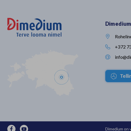
taga, on nüüd võimalik! 𝐕𝐞𝐭𝐢𝐟𝐲𝐏𝐫𝐨
patenditud segu. See 
on tehisintellektil põhinev kliiniline
nabaväädi vaid kahe tu
assistent, mis on loodud
suurimas läbi viidud n
spetsiaalselt loomakliinikute jaoks.
uuringus oli talledel, ke
Dimedium
Assistent: ✔️ dokumenteerib
nabadesoks kasutati 
automaatselt konsultatsiooni ✔️
märkimisväärseid eelis
soovitab diferentsiaaldiagnoose ja
talledega, kelle naba de
Rohelin

diagnostilisi suundi ✔️ koostab
joodiga. Vaata videost
kokkuvõtted ja haigusloo ‼️See ei
tulemusi👇🏻
+372 7

ole üldotstarbeline tehisintellekti
info@d
tööriist. See on loomaarstidele

loodud lahendus, mis tugineb
veterinaarmeditsiinilisele
kirjandusele. 👉🏻 Proovi VetifyPro'd
Tell
14 päeva tasuta ja veendu ise,
millist väärtust see igapäevatöös
loob: https://shorturl.at/KO7Fi
Dimedium on v