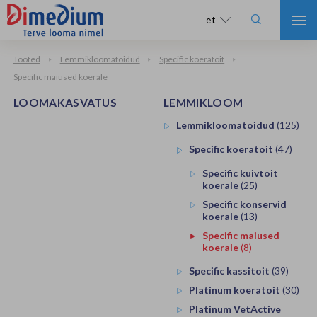

et
Tooted
Lemmikloomatoidud
Specific koeratoit
Specific maiused koerale
LOOMAKASVATUS
LEMMIKLOOM
Lemmikloomatoidud
(125)
Specific koeratoit
(47)
Specific kuivtoit
koerale
(25)
Specific konservid
koerale
(13)
Specific maiused
koerale
(8)
Specific kassitoit
(39)
Platinum koeratoit
(30)
Platinum VetActive