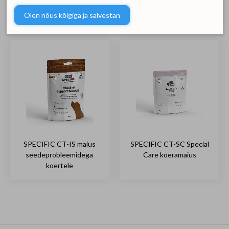
väikest kasvu koerale
hüpoallergeenne maius
Olen nõus kõigiga ja salvestan
koerale
SPECIFIC CT-IS maius
SPECIFIC CT-SC Special
seedeprobleemidega
Care koeramaius
koertele