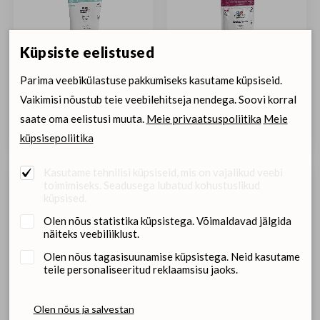
Küpsiste eelistused
Parima veebikülastuse pakkumiseks kasutame küpsiseid.
Vaikimisi nõustub teie veebilehitseja nendega. Soovi korral
SPECIFIC CT-DC-S
SPECIFIC CT-H
Dental närimismaius
koeramaius
saate oma eelistusi muuta.
Meie privaatsuspoliitika
Meie
väike
küpsisepoliitika
Kasutame tehnilisi küpsiseid, mis on vajalikud veebi
toimimiseks. Seadusega lubatud kohustuslikud
küpsised.
Olen nõus statistika küpsistega. Võimaldavad jälgida
näiteks veebiliiklust.
Olen nõus tagasisuunamise küpsistega. Neid kasutame
teile personaliseeritud reklaamsisu jaoks.
Olen nõus ja salvestan
SPECIFIC CT-HM maius
SPECIFIC CT-HY