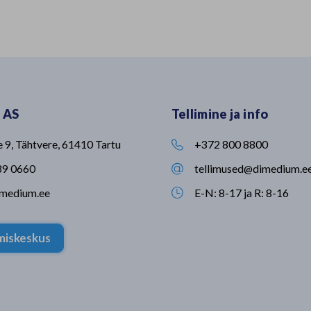
sa puhastuse
külastasid hiljuti üht olulist
rõõmu-saadi
a? UMBIREZ
partnerit - Kersia Polskat. Visiidi
uskumatult p
aigust ning
üheks eesmärgiks oli Dimediumi
proaktiivne 
st koosnevat
tootevaliku laiendamine, sealjuures
lõputult idei
kuivatab
fookuseks innovaatilised
lõputult aeg
nniga. Seni
lahendused veterinaarias ja
nii paljude 
abadeso
loomakasvatuses🐮 Sellised
tegeleda sa
lle
partnerlussuhted võimaldavad meil
nipsust iseg
 AS
Tellimine ja info
UMBIREZ’i,
tagada, et meie klientideni jõuavad
rõõmsaks-r
eid võrreldes
kaasaegsed, usaldusväärsed ja
Vabal ajal m
sinfitseeriti
kõrgeimatele ohutusstandarditele
toimetada, v
e 9, Tähtvere, 61410 Tartu
+372 800 8800

 uuringu
vastavad lahendused🙂 Kersia
looduses jal
tooted leiad meie kodulehelt.
veeta ning e
39 0660
tellimused@dimedium.e

müügisuunal 
imedium.ee
E-N: 8-17 ja R: 8-16
et oled olul

🤍 🎥: Mihke
imiskeskus