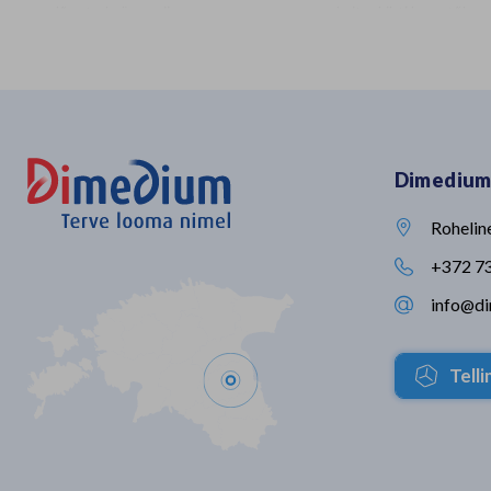
lõpetad päeva viimase
kaitsekihti koos tõhu
konsultatsiooni ja tööpäev ONGI
ja kiire kuivatamiseg
läbi. Ka utoopilisena näiv
sisaldab looduslikust v
lõunapaus, mis ei möödu klaviatuuri
tsingi- ja rauasoolade
taga, on nüüd võimalik! 𝐕𝐞𝐭𝐢𝐟𝐲𝐏𝐫𝐨
patenditud segu. See 
on tehisintellektil põhinev kliiniline
nabaväädi vaid kahe tu
assistent, mis on loodud
suurimas läbi viidud n
spetsiaalselt loomakliinikute jaoks.
uuringus oli talledel, ke
Dimedium
Assistent: ✔️ dokumenteerib
nabadesoks kasutati 
automaatselt konsultatsiooni ✔️
märkimisväärseid eelis
soovitab diferentsiaaldiagnoose ja
talledega, kelle naba de
Rohelin

diagnostilisi suundi ✔️ koostab
joodiga. Vaata videost
kokkuvõtted ja haigusloo ‼️See ei
tulemusi👇🏻
+372 7

ole üldotstarbeline tehisintellekti
info@d
tööriist. See on loomaarstidele

loodud lahendus, mis tugineb
veterinaarmeditsiinilisele
kirjandusele. 👉🏻 Proovi VetifyPro'd
Tell
14 päeva tasuta ja veendu ise,
millist väärtust see igapäevatöös
loob: https://shorturl.at/KO7Fi