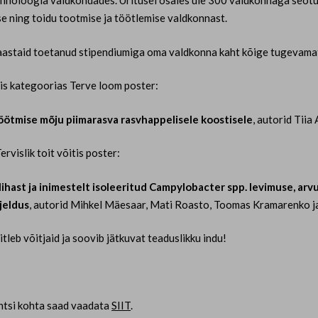
hnoloogia valdkondades. Üritusel osales üle 300 valdkonnaga seotud 
e ning toidu tootmise ja töötlemise valdkonnast.
astaid toetanud stipendiumiga oma valdkonna kaht kõige tugevamat
tis kategoorias Terve loom poster:
öötmise mõju piimarasva rasvhappelisele koostisele
, autorid Tii
rvislik toit võitis poster:
lihast ja inimestelt isoleeritud Campylobacter spp. levimuse, ar
jeldus
, autorid Mihkel Mäesaar, Mati Roasto, Toomas Kramarenko 
leb võitjaid ja soovib jätkuvat teaduslikku indu!
ntsi kohta saad vaadata
SIIT
.