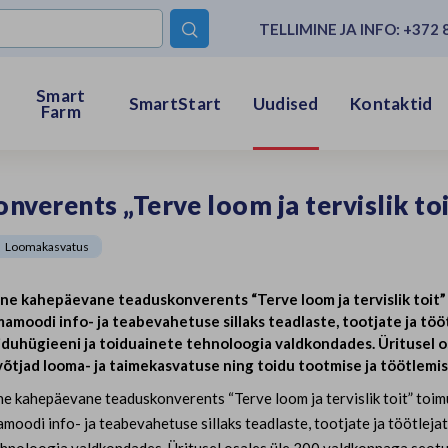
TELLIMINE JA INFO:
+372 

Smart
SmartStart
Uudised
Kontaktid
Farm
nverents „Terve loom ja tervislik to
Loomakasvatus
ine kahepäevane teaduskonverents “Terve loom ja tervislik toit”
moodi info- ja teabevahetuse sillaks teadlaste, tootjate ja tö
iduhügieeni ja toiduainete tehnoloogia valdkondades. Üritusel os
õtjad looma- ja taimekasvatuse ning toidu tootmise ja töötlemi
ine kahepäevane teaduskonverents “Terve loom ja tervislik toit” toi
oodi info- ja teabevahetuse sillaks teadlaste, tootjate ja töötlej