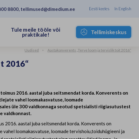
800 8800
,
tellimused@dimedium.ee
Eesti keeles
In English
Tule meile tööle või
Tellimiskeskus
praktikale!
Uudised
Aastakonverents „Terve loom ja tervislik toit 2016“
it 2016“
 toimus 2016. aastal juba seitsmendat korda. Konverents on
ötlejate vahel loomakasvatuse, loomade
ales üle 300 valdkonnaga seotud spetsialisti riigiasutustest
se valdkonnast.
mus 2016. aastal juba seitsmendat korda. Konverents on
ate vahel loomakasvatuse, loomade tervishoiu,toiduhügieeni ja