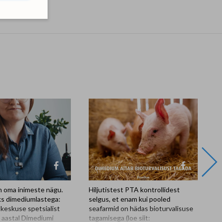
 oma inimeste nägu.
Hiljutistest PTA kontrollidest
Di
ks dimediumlastega:
selgus, et enam kui pooled
M
skeskuse spetsialist
seafarmid on hädas bioturvalisuse
on
l aastal Dimediumi
tagamisega (loe siit:
te