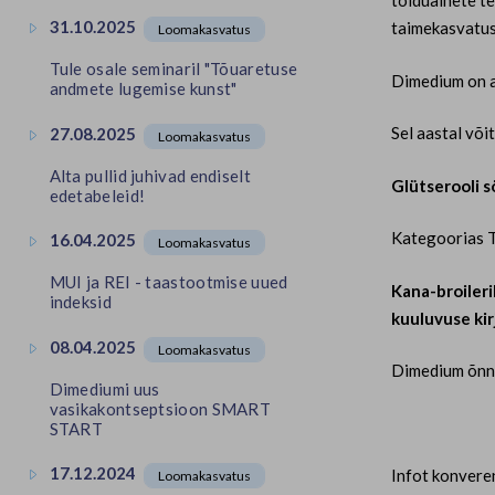
toiduainete te
31.10.2025
taimekasvatus
Loomakasvatus
Tule osale seminaril "Tõuaretuse
Dimedium on a
andmete lugemise kunst"
Sel aastal või
27.08.2025
Loomakasvatus
Alta pullid juhivad endiselt
Glütserooli s
edetabeleid!
Kategoorias Te
16.04.2025
Loomakasvatus
MUI ja REI - taastootmise uued
Kana-broileri
indeksid
kuuluvuse kir
08.04.2025
Loomakasvatus
Dimedium õnnit
Dimediumi uus
vasikakontseptsioon SMART
START
17.12.2024
Infot konvere
Loomakasvatus