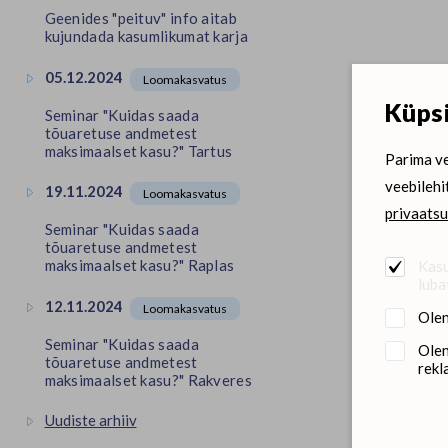
Geenides "peituv" info aitab
kujundada kasumlikumat karja
05.12.2024
Loomakasvatus
Küpsi
Seminar "Kuidas saada
tõuaretuse andmetest
maksimaalset kasu?" Tartus
Parima ve
veebilehi
19.11.2024
Loomakasvatus
privaatsu
Seminar "Kuidas saada
tõuaretuse andmetest
maksimaalset kasu?" Raplas
Kasu
luba
12.11.2024
Loomakasvatus
Olen
Seminar "Kuidas saada
Olen
tõuaretuse andmetest
rekl
maksimaalset kasu?" Rakveres
Uudiste arhiiv