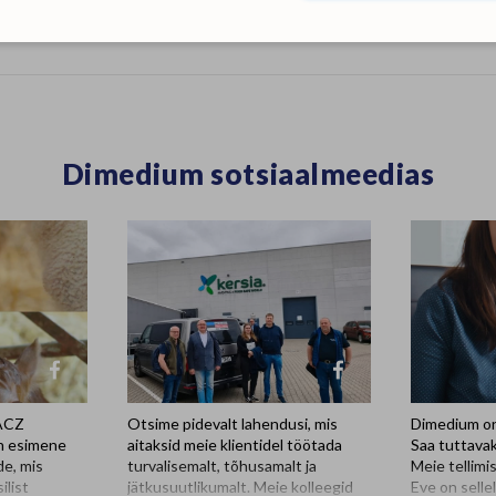
Dimedium sotsiaalmeedias
BACZ
Otsime pidevalt lahendusi, mis
Dimedium on
n esimene
aitaksid meie klientidel töötada
Saa tuttava
e, mis
turvalisemalt, tõhusamalt ja
Meie tellimi
ilist
jätkusuutlikumalt. Meie kolleegid
Eve on selle