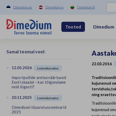
Dimedium.ee
Dimedium.lv
Dimedium.lt
Dimedium
Tooted
Samal teemal veel:
Aastako
22.03.2016
12.05.2026
Loomakasvatus
Traditsioonil
Importpullide aretusväärtused
Eesti skaalal – kas tõlgendame
kujunenud oma
neid õigesti?
tervishoiu,to
ning eraettev
20.11.2025
Loomakasvatus
Traditsioonil
Dimediumi tõuaretusseminarid
kujunenud omam
2025