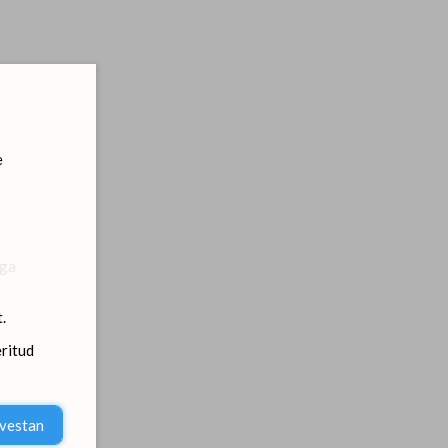
e
ega
.
ritud
lvestan