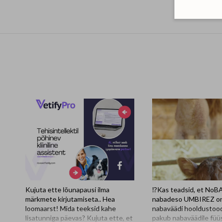
Kujuta ette lõunapausi ilma
⁉️Kas teadsid, et No
märkmete kirjutamiseta.. Hea
nabadeso UMBIREZ o
loomaarst! Mida teeksid kahe
nabaväädi hooldustood
lisatunniga päevas? Kujuta ette, et
pakub nabaväädile füüs