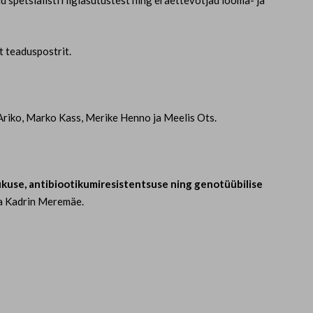
spetsialisti riigiasutustest ning eraettevõtjad looma- ja
 teaduspostrit.
a Ariko, Marko Kass, Merike Henno ja Meelis Ots.
vukuse, antibiootikumiresistentsuse ning genotüübilise
ja Kadrin Meremäe.