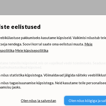
ste eelistused
ebikülastuse pakkumiseks kasutame küpsiseid. Vaikimisi nõustub tei
tseja nendega. Soovi korral saate oma eelistusi muuta.
Meie
spoliitika
Meie küpsisepoliitika
tame tehnilisi küpsiseid, mis on vajalikud veebi toimimiseks. Seadus
tud kohustuslikud küpsised.
 nõus statistika küpsistega. Võimaldavad jälgida näiteks veebiliiklust
 nõus tagasisuunamise küpsistega. Neid kasutame teile personalisee
aamsisu jaoks.
Olen nõus ja salvestan
Olen nõus kõigiga ja sa