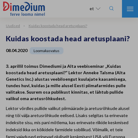

et
Uudised
Kuidas koostada head aretusplaani?
Kuidas koostada head aretusplaani?
08.04.2020
Loomakasvatus
3. aprillil toimus Dimediumi ja Alta veebiseminar „Kuidas
koostada head aretusplaani?“ Lektor Anneke Talsma (Alta
Genetics Inc.) alustas veebiloengut kuulajate kaasamisega,
tundes huvi, kuidas ja mille alusel Eesti piimafarmides pulle
valitakse. Suurem osa publikust kinnitas, et lähtub pullide
valikul oma aretusrõhkudest.
Lektor võrdles pullide valikut piirmäärade ja aretusrõhkude alusel
ning tõi välja aretusrõhkude eelised. Lisaks selgitas ta erinevate
indeksite sisu, mis pani mõtlema, kas erinevate riikide keskmised
indeksid ikka on kõikidele farmidele sobilikud. Võimalik, et teie
farmi vajadused erinevad oluliselt keskmisest USA või Euroopa