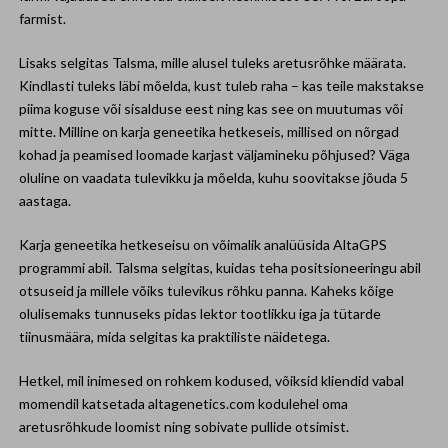
farmist.
Lisaks selgitas Talsma, mille alusel tuleks aretusrõhke määrata.
Kindlasti tuleks läbi mõelda, kust tuleb raha – kas teile makstakse
piima koguse või sisalduse eest ning kas see on muutumas või
mitte. Milline on karja geneetika hetkeseis, millised on nõrgad
kohad ja peamised loomade karjast väljamineku põhjused? Väga
oluline on vaadata tulevikku ja mõelda, kuhu soovitakse jõuda 5
aastaga.
Karja geneetika hetkeseisu on võimalik analüüsida AltaGPS
programmi abil. Talsma selgitas, kuidas teha positsioneeringu abil
otsuseid ja millele võiks tulevikus rõhku panna. Kaheks kõige
olulisemaks tunnuseks pidas lektor tootlikku iga ja tütarde
tiinusmäära, mida selgitas ka praktiliste näidetega.
Hetkel, mil inimesed on rohkem kodused, võiksid kliendid vabal
momendil katsetada altagenetics.com kodulehel oma
aretusrõhkude loomist ning sobivate pullide otsimist.