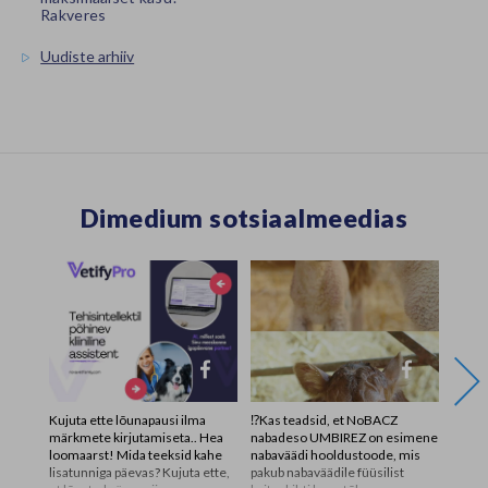
Rakveres
Uudiste arhiiv
Dimedium sotsiaalmeedias
Kujuta ette lõunapausi ilma
⁉️Kas teadsid, et NoBACZ
Otsime
märkmete kirjutamiseta.. Hea
nabadeso UMBIREZ on esimene
aitaks
loomaarst! Mida teeksid kahe
nabaväädi hooldustoode, mis
turval
lisatunniga päevas? Kujuta ette,
pakub nabaväädile füüsilist
jätkus