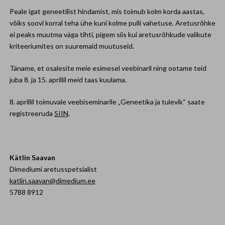
Peale igat geneetilist hindamist, mis toimub kolm korda aastas,
võiks soovi korral teha ühe kuni kolme pulli vahetuse. Aretusrõhke
ei peaks muutma väga tihti, pigem siis kui aretusrõhkude valikute
kriteeriumites on suuremaid muutuseid.
Täname, et osalesite meie esimesel veebinaril ning ootame teid
juba 8. ja 15. aprillil meid taas kuulama.
8. aprillil toimuvale veebiseminarile „Geneetika ja tulevik“ saate
registreeruda
SIIN
.
Kätlin Saavan
Dimediumi aretusspetsialist
katlin.saavan@dimedium.ee
5788 8912