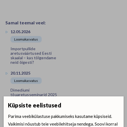
Samal teemal veel:
12.05.2026
Loomakasvatus
Importpullide
aretusväärtused Eesti
skaalal – kas tõlgendame
neid õigesti?
20.11.2025
Loomakasvatus
Dimediumi
tõuaretusseminarid 2025
Küpsiste eelistused
31.10.2025
Loomakasvatus
Parima veebikülastuse pakkumiseks kasutame küpsiseid.
Tule osale seminaril
Vaikimisi nõustub teie veebilehitseja nendega. Soovi korral
"Tõuaretuse andmete